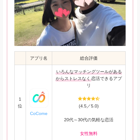
アプリ名
総合評価
いろんなマッチングツールがある
からストレスなく
恋活できるアプ
リ
1
位
(4.5／5.0)
CoCome
20代～30代の気軽な恋活
女性無料