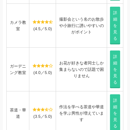
詳
撮影会という名のお散歩
細
カメラ教
や小旅行に誘いやすいの
を
室
(4.5／5.0)
がポイント
見
る
詳
お花が好きな者同士しか
細
ガーデニ
集まらないので話題で困
を
ング教室
(4.0／5.0)
りません
見
る
詳
作法を学べる茶道や華道
細
茶道・華
を学ぶ男性が増えていま
を
道
(3.5／5.0)
す
見
る