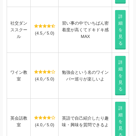
詳
社交ダン
習い事の中でいちばん密
細
ススクー
着度が高くてドキドキ感
を
(4.5／5.0)
ル
MAX
見
る
詳
細
ワイン教
勉強会という名のワイン
を
室
(4.0／5.0)
バー巡りが楽しいよ
見
る
詳
細
英会話教
英語で自己紹介したり趣
を
室
(4.0／5.0)
味・興味を質問できるよ
見
る