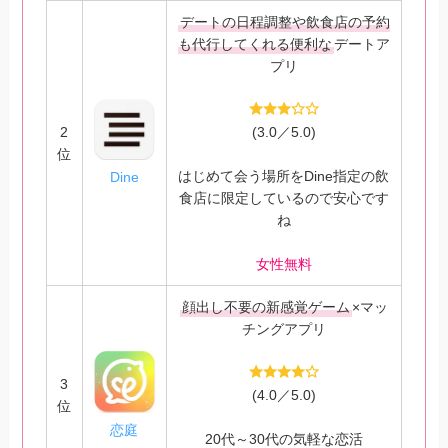
デートの日程調整や飲食店の予約
も代行してくれる便利な
デートア
プリ
2
(3.0／5.0)
位
はじめて会う場所をDine指定の飲
Dine
食店に限定しているので安心です
ね
女性無料
顔出し不要の新感覚ゲーム
×マッ
チングアプリ
3
(4.0／5.0)
位
恋庭
20代～30代の気軽な恋活