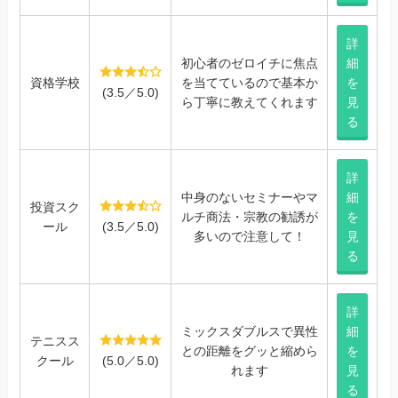
詳
初心者のゼロイチに焦点
細
資格学校
を当てているので基本か
を
(3.5／5.0)
ら丁寧に教えてくれます
見
る
詳
中身のないセミナーやマ
細
投資スク
ルチ商法・宗教の勧誘が
を
ール
(3.5／5.0)
多いので注意して！
見
る
詳
ミックスダブルスで異性
細
テニスス
との距離をグッと縮めら
を
クール
(5.0／5.0)
れます
見
る