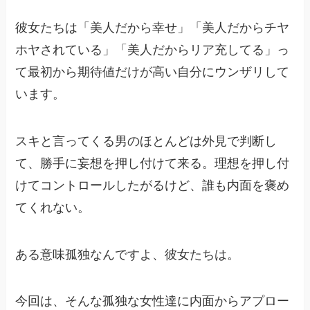
彼女たちは「美人だから幸せ」「美人だからチヤ
ホヤされている」「美人だからリア充してる」っ
て最初から期待値だけが高い自分にウンザリして
います。
スキと言ってくる男のほとんどは外見で判断し
て、勝手に妄想を押し付けて来る。理想を押し付
けてコントロールしたがるけど、誰も内面を褒め
てくれない。
ある意味孤独なんですよ、彼女たちは。
今回は、そんな孤独な女性達に内面からアプロー