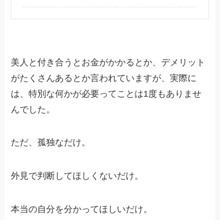
美人と付き合うとお金がかかるとか、デメリット
がたくさんあるとか言われていますが、実際に
は、特別な何かが必要ってことは1度もありませ
んでした。
ただ、孤独なだけ。
外見で判断してほしくないだけ。
本当の自分を分かってほしいだけ。