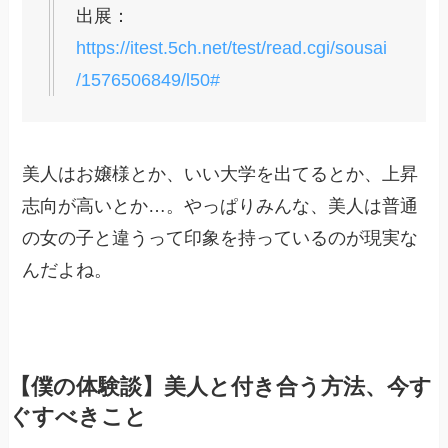
出展：
https://itest.5ch.net/test/read.cgi/sousai
/1576506849/l50#
美人はお嬢様とか、いい大学を出てるとか、上昇
志向が高いとか…。やっぱりみんな、美人は普通
の女の子と違うって印象を持っているのが現実な
んだよね。
【僕の体験談】美人と付き合う方法、今す
ぐすべきこと