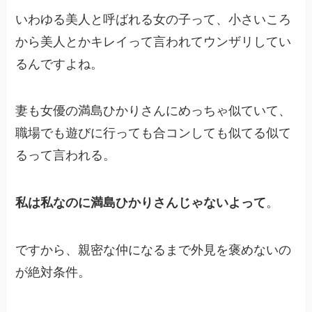
いわゆる美人と呼ばれる女の子って、小さいころ
から美人とかキレイって言われてウンザリしてい
るんですよね。
妻も女優の満島ひかりさんにめっちゃ似ていて、
職場でも遊びに行っても合コンしても似てる似て
るって言われる。
私は私なのに満島ひかりさんじゃないよって
。
ですから、親密な仲になるまで外見を褒めないの
が絶対条件。