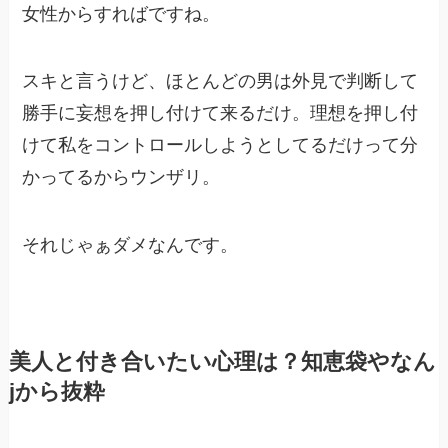
女性からすればですね。
スキと言うけど、ほとんどの男は外見で判断して
勝手に妄想を押し付けて来るだけ。理想を押し付
けて私をコントロールしようとしてるだけって分
かってるからウンザリ。
それじゃぁダメなんです。
美人と付き合いたい心理は？知恵袋やなん
jから抜粋