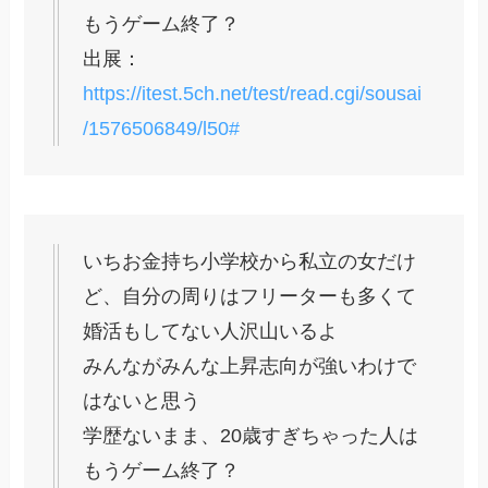
もうゲーム終了？
出展：
https://itest.5ch.net/test/read.cgi/sousai
/1576506849/l50#
いちお金持ち小学校から私立の女だけ
ど、自分の周りはフリーターも多くて
婚活もしてない人沢山いるよ
みんながみんな上昇志向が強いわけで
はないと思う
学歴ないまま、20歳すぎちゃった人は
もうゲーム終了？