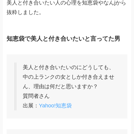
美人と付き合いたい人の心理を知恵袋やなんjから
抜粋しました。
知恵袋で美人と付き合いたいと言ってた男
美人と付き合いたいのにどうしても、
中の上ランクの女としか付き合えませ
ん、理由は何だと思いますか？
質問者さん
出展：
Yahoo!知恵袋