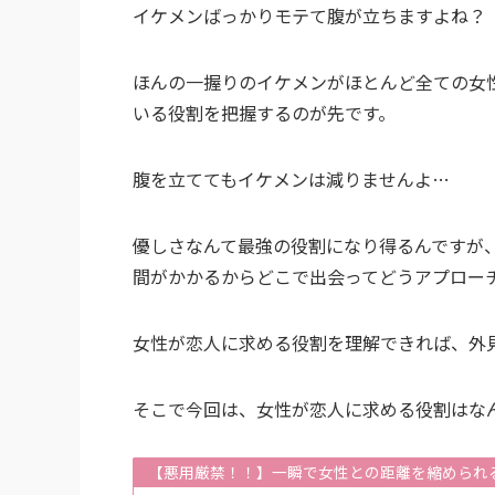
イケメンばっかりモテて腹が立ちますよね？
ほんの一握りのイケメンがほとんど全ての女
いる役割を把握するのが先です。
腹を立ててもイケメンは減りませんよ…
優しさなんて最強の役割になり得るんですが
間がかかるからどこで出会ってどうアプロー
女性が恋人に求める役割を理解できれば、外
そこで今回は、女性が恋人に求める役割はな
【悪用厳禁！！】一瞬で女性との距離を縮められ