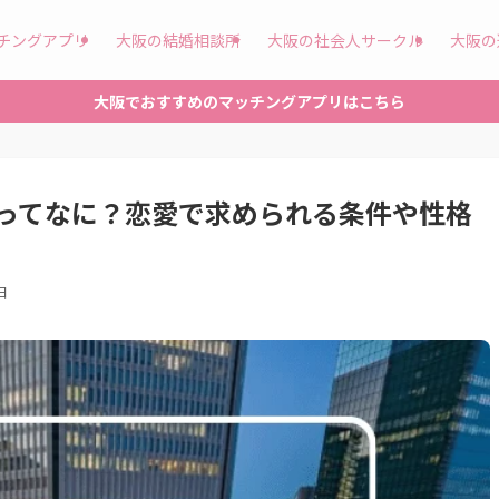
チングアプリ
大阪の結婚相談所
大阪の社会人サークル
大阪の
大阪でおすすめのマッチングアプリはこちら
ってなに？恋愛で求められる条件や性格
日