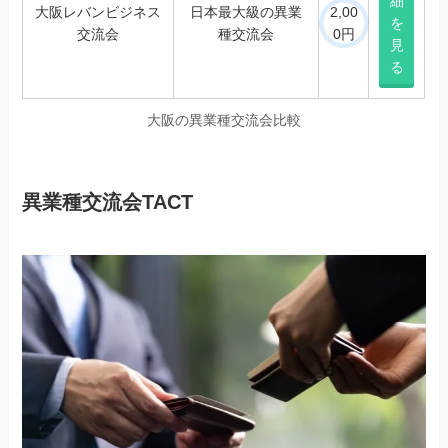
細
大阪レバンビジネス
日本最大級の異業
2,00
を
交流会
種交流会
0円
見
る
大阪の異業種交流会比較
異業種交流会TACT