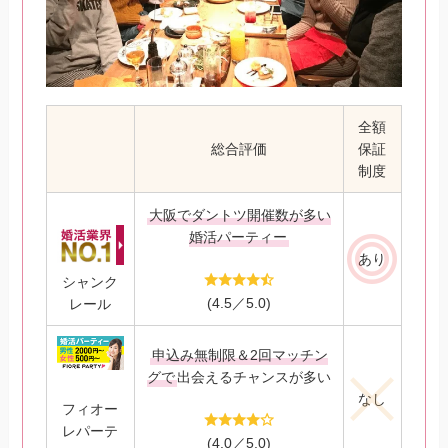
全額
総合評価
保証
制度
大阪でダントツ開催数が多い
婚活パーティー
あり
シャンク
(4.5／5.0)
レール
申込み無制限＆2回マッチン
グで
出会えるチャンスが多い
なし
フィオー
レパーテ
(4.0／5.0)