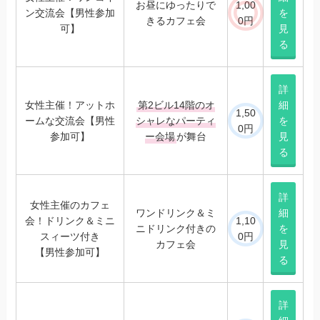
お昼にゆったりで
1,00
ン交流会【男性参加
を
きるカフェ会
0円
可】
見
る
詳
女性主催！アットホ
第2ビル14階のオ
細
1,50
ームな交流会【男性
シャレなパーティ
を
0円
参加可】
ー会場
が舞台
見
る
詳
女性主催のカフェ
ワンドリンク＆ミ
細
会！ドリンク＆ミニ
1,10
ニドリンク付きの
を
スィーツ付き
0円
カフェ会
見
【男性参加可】
る
詳