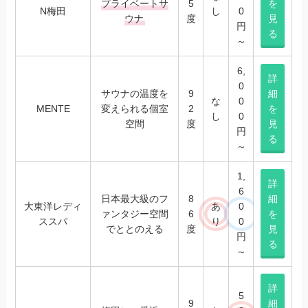
プライベートサ
5
を
N梅田
し
0
ウナ
度
見
円
る
～
6,
詳
0
サウナの温度を
9
細
な
0
MENTE
変えられる個室
2
を
し
0
空間
度
見
円
る
～
1,
詳
6
日本最大級のフ
8
細
大東洋レディ
あ
0
ァンタジー空間
6
を
ススパ
り
0
でととのえる
度
見
円
る
～
詳
5
9
細