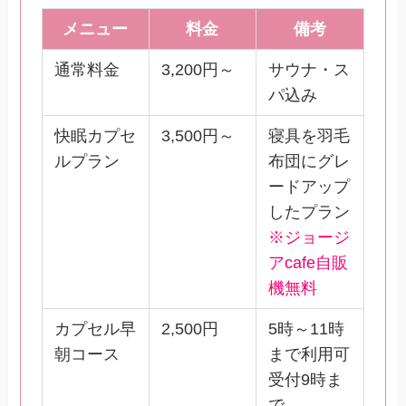
メニュー
料金
備考
通常料金
3,200円～
サウナ・ス
パ込み
快眠カプセ
3,500円～
寝具を羽毛
ルプラン
布団にグレ
ードアップ
したプラン
※ジョージ
アcafe自販
機無料
カプセル早
2,500円
5時～11時
朝コース
まで利用可
受付9時ま
で