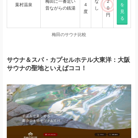
梅田に一番近い
な
2
葉村温泉
4
を
昔ながらの銭湯
し
0
度
見
円
る
梅田のサウナ比較
サウナ＆スパ・カプセルホテル大東洋：大阪
サウナの聖地といえばココ！