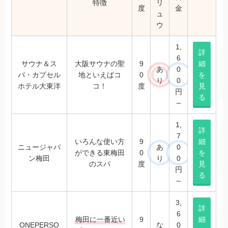
特徴
リ
度
金
ュ
ウ
1,
詳
6
サウナ＆ス
大阪サウナの聖
9
細
あ
0
パ・カプセル
地といえばコ
0
を
り
0
ホテル大東洋
コ！
度
見
円
る
～
1,
詳
7
いろんな使い方
9
細
ニュージャパ
あ
0
ができる東梅田
0
を
ン梅田
り
0
のスパ
度
見
円
る
～
3,
詳
6
梅田に一番近い
9
細
ONEPERSO
な
0