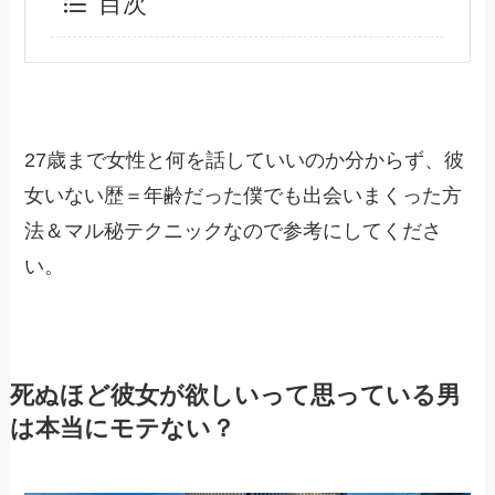
目次
27歳まで女性と何を話していいのか分からず、彼
女いない歴＝年齢だった僕でも出会いまくった方
法＆マル秘テクニックなので参考にしてくださ
い。
死ぬほど彼女が欲しいって思っている男
は本当にモテない？