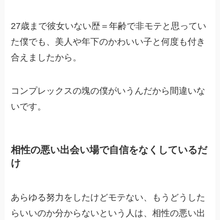
27歳まで彼女いない歴＝年齢で非モテと思ってい
た僕でも、美人や年下のかわいい子と何度も付き
合えましたから。
コンプレックスの塊の僕がいうんだから間違いな
いです。
相性の悪い出会い場で自信をなくしているだ
け
あらゆる努力をしたけどモテない、もうどうした
らいいのか分からないという人は、相性の悪い出