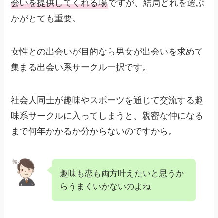
会いを提供してくれる場
ですが、結局どれを選ぶ
かがとても重要。
女性との出会いが目的なら男女が出会いを求めて
集まる出会い系サークル一択です。
社会人同士が趣味やスポーツを通じて交流する趣
味系サークルに入ってしまうと、親密な仲になる
まで何年かかるか分からないのですから。
趣味も恋も両方叶えたいと思うか
らうまくいかないのよね