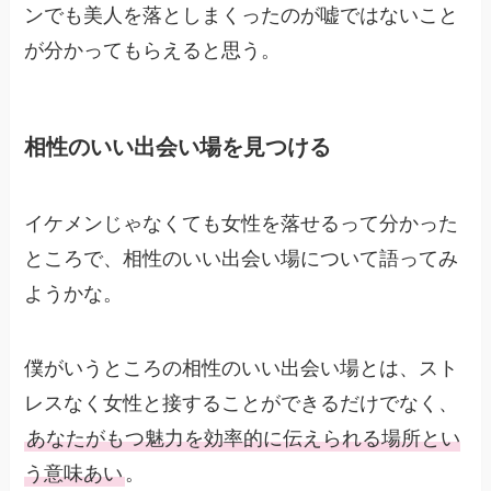
ンでも美人を落としまくったのが嘘ではないこと
が分かってもらえると思う。
相性のいい出会い場を見つける
イケメンじゃなくても女性を落せるって分かった
ところで、相性のいい出会い場について語ってみ
ようかな。
僕がいうところの相性のいい出会い場とは、スト
レスなく女性と接することができるだけでなく、
あなたがもつ魅力を効率的に伝えられる場所とい
う意味あい
。