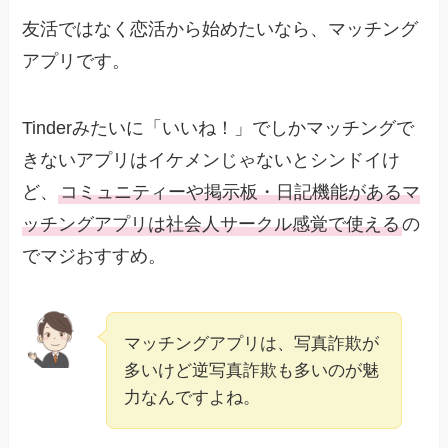
友活ではなく恋活から始めたいなら、マッチング
アプリです。
Tinderみたいに「いいね！」でしかマッチングで
きないアプリはイケメンじゃないとシンドイけ
ど、
コミュニティーや掲示板・日記機能があるマ
ッチングアプリは社会人サークル感覚で使える
の
でマジおすすめ。
マッチングアプリは、写真詐欺が
多いけど逆写真詐欺も多いのが魅
力なんですよね。