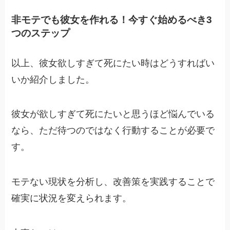
非モテでも彼女を作れる！今すぐ始めるべき3
つのステップ
以上、彼女欲しすぎて死にたい時はどうすればい
いか紹介しました。
彼女が欲しすぎて死にたいと思うほど悩んでいる
なら、ただ待つのではなく行動することが必要で
す。
モテない現状を分析し、改善策を実践することで
確実に状況を変えられます。