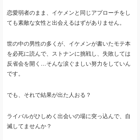
恋愛弱者のまま、イケメンと同じアプローチをし
ても素敵な女性と出会えるはずがありません。
世の中の男性の多くが、イケメンが書いたモテ本
を必死に読んで、ストナンに挑戦し、失敗しては
反省会を開く…そんな涙ぐましい努力をしていん
です。
でも、それで結果が出た人おる？
ライバルがひしめく出会いの場に突っ込んで、自
滅してませんか？