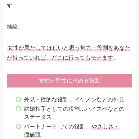
す。
結論。
女性が果たしてほしいと思う魅力・役割をあなた
が持っていれば、どこに行ってもモテます
。
女性が男性に求める役割
外見・性的な役割…イケメンなどの外見
結婚相手としての役割…ハイスペなどの
ステータス
パートナーとしての役割…
やさしさ・
価値観