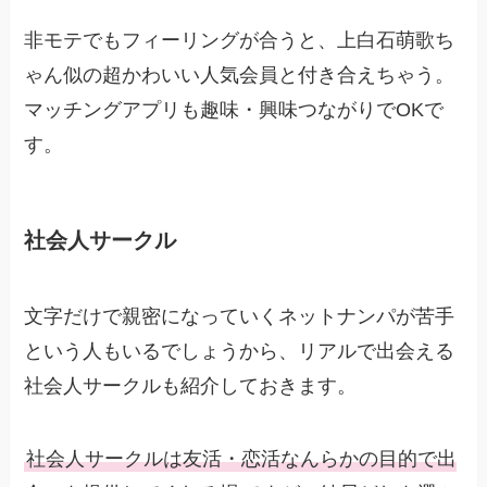
非モテでもフィーリングが合うと、上白石萌歌ち
ゃん似の超かわいい人気会員と付き合えちゃう。
マッチングアプリも趣味・興味つながりでOKで
す。
社会人サークル
文字だけで親密になっていくネットナンパが苦手
という人もいるでしょうから、リアルで出会える
社会人サークルも紹介しておきます。
社会人サークルは友活・恋活なんらかの目的で出