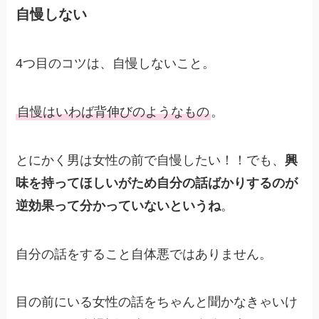
自慢しない
4つ目のコツは、自慢しないこと。
自慢はいわば背伸びのようなもの
。
とにかく男は女性の前で自慢したい！！でも、
興
味を持ってほしいがため自分の話ばかりするのが
逆効果って分かっていないというね
。
自分の話をすること自体悪ではありません。
目の前にいる女性の話をちゃんと聞かなきゃいけ