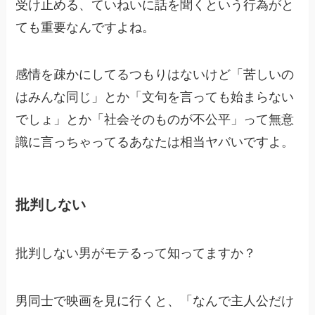
受け止める、ていねいに話を聞くという行為がと
ても重要なんですよね。
感情を疎かにしてるつもりはないけど「苦しいの
はみんな同じ」とか「文句を言っても始まらない
でしょ」とか「社会そのものが不公平」って無意
識に言っちゃってるあなたは相当ヤバいですよ。
批判しない
批判しない男がモテるって知ってますか？
男同士で映画を見に行くと、「なんで主人公だけ