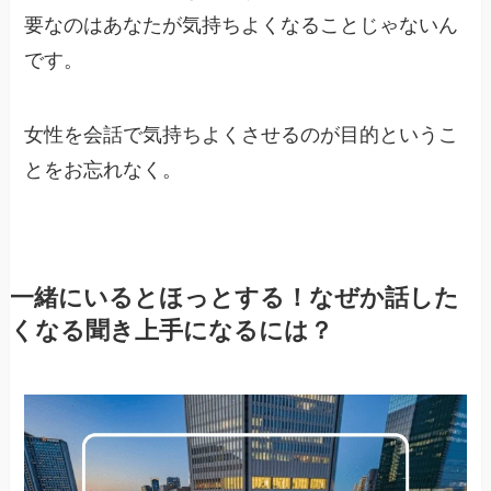
要なのはあなたが気持ちよくなることじゃないん
です。
女性を会話で気持ちよくさせるのが目的というこ
とをお忘れなく。
一緒にいるとほっとする！なぜか話した
くなる聞き上手になるには？