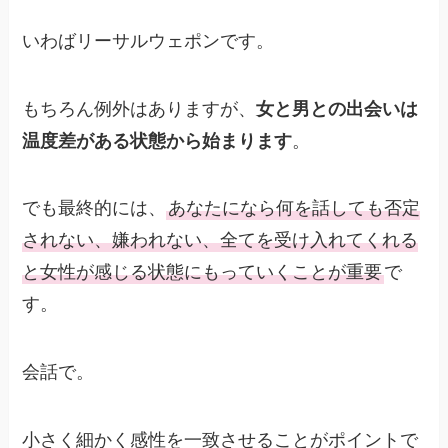
いわばリーサルウェポンです。
もちろん例外はありますが、
女と男との出会いは
温度差がある状態から始まります
。
でも最終的には、
あなたになら何を話しても否定
されない、嫌われない、全てを受け入れてくれる
と女性が感じる状態にもっていくことが重要
で
す。
会話で。
小さく細かく感性を一致させることがポイントで