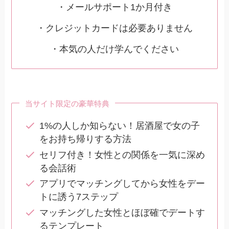
・メールサポート1か月付き
・クレジットカードは必要ありません
・本気の人だけ学んでください
当サイト限定の豪華特典
1%の人しか知らない！居酒屋で女の子
をお持ち帰りする方法
セリフ付き！女性との関係を一気に深め
る会話術
アプリでマッチングしてから女性をデー
トに誘う7ステップ
マッチングした女性とほぼ確でデートす
るテンプレート