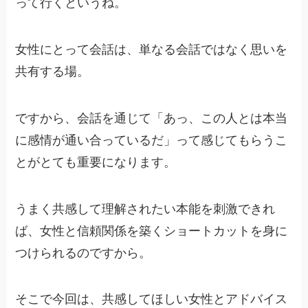
って行くというね。
女性にとって会話は、単なる会話ではなく思いを
共有する場。
ですから、会話を通じて「あっ、この人とは本当
に感情が通い合っているだ」って感じてもらうこ
とがとても重要になります。
うまく共感して理解されたい本能を刺激できれ
ば、女性と信頼関係を築くショートカットを身に
つけられるのですから。
そこで今回は、共感してほしい女性とアドバイス