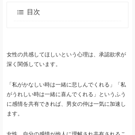
目次
女性の共感してほしいという心理は、承認欲求が
深く関係しています。
「私がかなしい時は一緒に悲しんでくれる」「私
がうれしい時は一緒に喜んでくれる」というふう
に感情を共有できれば、男女の仲は一気に加速し
ます。
女性、自分の感情が他人に理解され共有されるこ