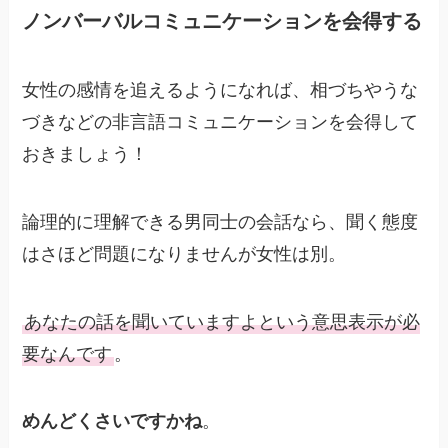
ノンバーバルコミュニケーションを会得する
女性の感情を追えるようになれば、相づちやうな
づきなどの非言語コミュニケーションを会得して
おきましょう！
論理的に理解できる男同士の会話なら、聞く態度
はさほど問題になりませんが女性は別。
あなたの話を聞いていますよという意思表示が必
要なんです
。
めんどくさいですかね
。