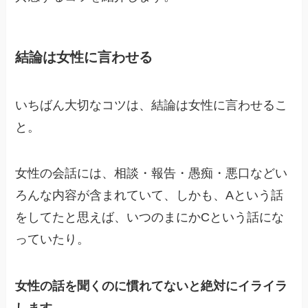
結論は女性に言わせる
いちばん大切なコツは、結論は女性に言わせるこ
と。
女性の会話には、相談・報告・愚痴・悪口などい
ろんな内容が含まれていて、しかも、Aという話
をしてたと思えば、いつのまにかCという話にな
っていたり。
女性の話を聞くのに慣れてないと絶対にイライラ