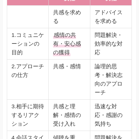
共感を求め
アドバイス
る
を求める
1.コミュニケ
感情の共
問題解決・
ーションの
有・安心感
効率的な対
目的
の獲得
応
2.アプローチ
共感・感情
論理的思
の仕方
考・解決志
向のアプロ
ーチ
3.相手に期待
共感と理
迅速な対
するリアク
解・感情の
応・感謝の
ション
受け入れ
気持ち
4.会話スタイ
傾聴を重
問題解決を