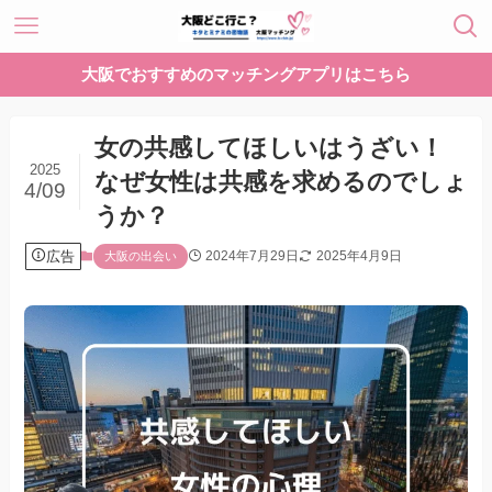
大阪でおすすめのマッチングアプリはこちら
女の共感してほしいはうざい！
2025
なぜ女性は共感を求めるのでしょ
4/09
うか？
広告
2024年7月29日
2025年4月9日
大阪の出会い