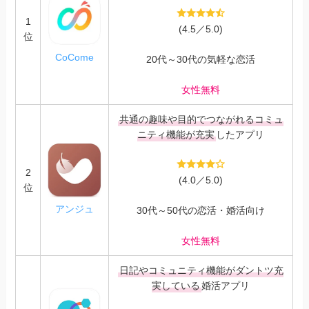
1
(4.5／5.0)
位
CoCome
20代～30代の気軽な恋活
女性無料
共通の趣味や目的でつながれるコミュ
ニティ機能が充実
したアプリ
2
(4.0／5.0)
位
アンジュ
30代～50代の恋活・婚活向け
女性無料
日記やコミュニティ機能がダントツ充
実している
婚活アプリ