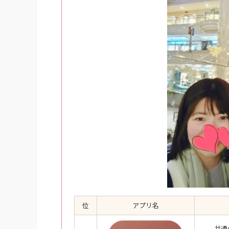
位
アプリ名
共通