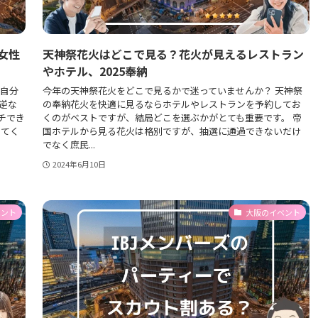
女性
天神祭花火はどこで見る？花火が見えるレストラン
やホテル、2025奉納
も自分
今年の天神祭花火をどこで見るかで迷っていませんか？ 天神祭
逆な
の奉納花火を快適に見るならホテルやレストランを予約してお
チでき
くのがベストですが、結局どこを選ぶかがとても重要です。 帝
めてく
国ホテルから見る花火は格別ですが、抽選に通過できないだけ
でなく庶民...
2024年6月10日
ベント
大阪のイベント