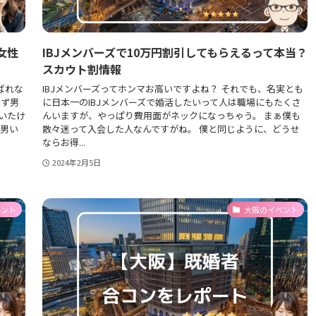
女性
IBJメンバーズで10万円割引してもらえるって本当？
スカウト割情報
ばれな
IBJメンバーズってホンマお高いですよね？ それでも、名実とも
必ず男
に日本一のIBJメンバーズで婚活したいって人は職場にもたくさ
いたけ
んいますが、やっぱり費用面がネックになっちゃう。 まぁ僕も
い男い
散々迷って入会した人なんですがね。 僕と同じように、どうせ
ならお得...
2024年2月5日
ベント
大阪のイベント