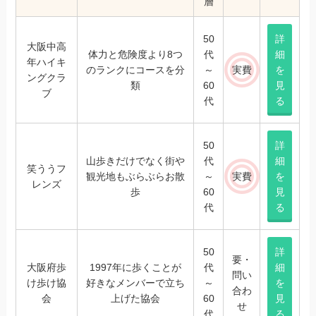
層
50
詳
大阪中高
体力と危険度より8つ
代
細
年ハイキ
のランクにコースを分
～
実費
を
ングクラ
類
60
見
ブ
代
る
50
詳
山歩きだけでなく街や
代
細
笑ううフ
観光地もぶらぶらお散
～
実費
を
レンズ
歩
60
見
代
る
50
詳
要・
大阪府歩
1997年に歩くことが
代
細
問い
け歩け協
好きなメンバーで立ち
～
を
合わ
会
上げた協会
60
見
せ
代
る