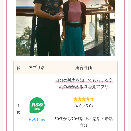
位
アプリ名
総合評価
自分の魅力を知ってもらえる交
流の場がある
新感覚アプリ
1
(4.0／5.0)
位
50代から70代以上の恋活・婚活
R50Time
向け