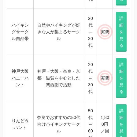
20
詳
ハイキン
自然やハイキングが好
代
細
グサーク
きな人が集まるサーク
～
実費
を
ル自然帯
ル
30
見
代
る
20
詳
神戸大阪
神戸・大阪・奈良・京
代
細
ハニーハ
都・滋賀を中心とした
～
実費
を
ント
関西圏で活動
30
見
代
る
50
詳
奈良でおすすめの50代
代
1,80
細
りんどう
向けハイキングサーク
～
0円
を
ハント
ル
60
／回
見