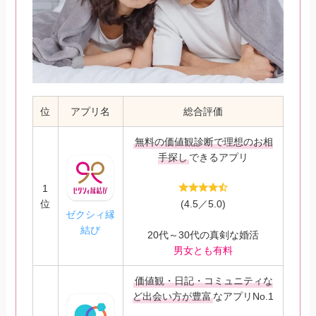
位
アプリ名
総合評価
無料の価値観診断で理想のお相
手探し
できるアプリ
1
位
(4.5／5.0)
ゼクシィ縁
結び
20代～30代の真剣な婚活
男女とも有料
価値観・日記・コミュニティな
ど出会い方が豊富
なアプリNo.1